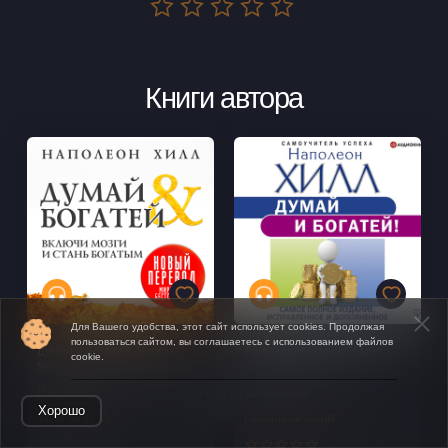
Книги автора
Для Вашего удобства, этот сайт использует cookies. Продолжая
пользоваться сайтом, вы соглашаетесь с использованием файлов
Думай и богатей. Включи
Думай и богатей! Самое
cookie.
мозги и стань богатым
полное издание,
исправленное и
Наполеон Хилл
дополненное
Открыть в приложении
Хорошо
Наполеон Хилл