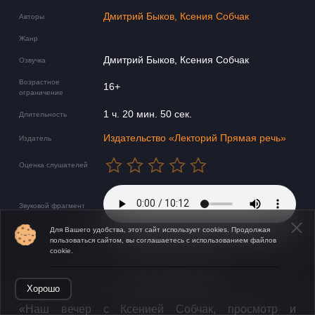
Дмитрий Быков, Ксения Собчак
Авторы
Жанр
Дмитрий Быков, Ксения Собчак
Озвучка
Возрастное
16+
ограничение
1 ч. 20 мин. 50 сек.
Длительность
Издательство «Лекторий Прямая речь»
Издатель
Оценка слушателей
Звуковой фрагмент
Для Вашего удобства, этот сайт использует cookies. Продолжая
пользоваться сайтом, вы соглашаетесь с использованием файлов
cookie.
Открыть в приложении
Хорошо
​​«Наш вечер с Ксенией Собчак, просмотр и