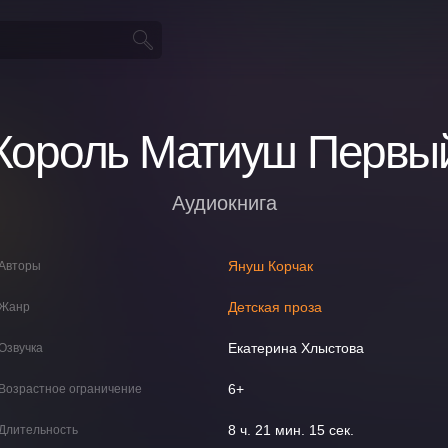
Король Матиуш Первы
Аудиокнига
Януш Корчак
Авторы
Детская проза
Жанр
Екатерина Хлыстова
Озвучка
6+
Возрастное ограничение
8 ч. 21 мин. 15 сек.
Длительность