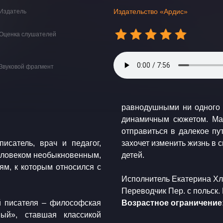
Издательство «Ардис»
Издатель
Оценка слушателей
Звуковой фрагмент
равнодушными ни одного с
динамичным сюжетом. Мал
отправиться в далекое пу
писатель, врач и педагог,
захочет изменить жизнь в 
человеком необыкновенным,
детей.
м, к которым относился с
​Исполнитель Екатерина Х
​Переводчик Пер. с польск.
й писателя – философская
​Возрастное ограничение:
вый», ставшая классикой