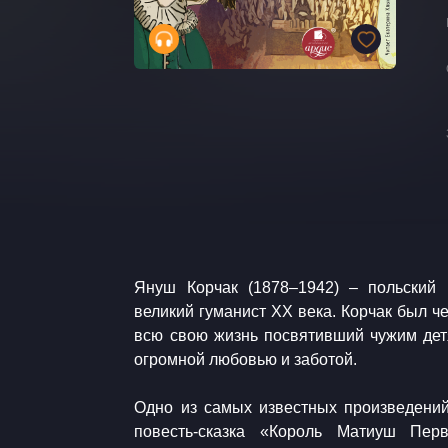
​​Януш Корчак (1878–1942) – польский 
великий гуманист XX века. Корчак был 
всю свою жизнь посвятивший чужим детя
огромной любовью и заботой.
​Одно из самых известных произведени
повесть-сказка «Король Матиуш Пер