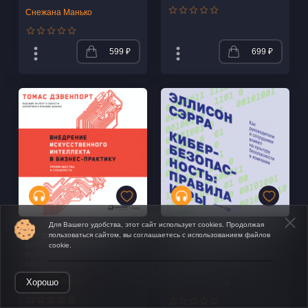
бизнеса
Снежана Манько
599 ₽
699 ₽
Для Вашего удобства, этот сайт использует cookies. Продолжая
Внедрение искусственного
Кибербезопасность:
пользоваться сайтом, вы соглашаетесь с использованием файлов
интеллекта в бизнес-
правила игры. Как
cookie.
практику. Преимущества и
руководители и сотрудники
сложности
влияют на культуру
Открыть в приложении
безопасности в компании
Томас Дейвенпорт
Хорошо
Эллисон Сэрра