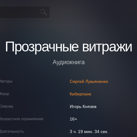
Прозрачные витражи
Аудиокнига
Сергей Лукьяненко
Авторы
Киберпанк
Жанр
Игорь Князев
Озвучка
16+
Возрастное ограничение
3 ч. 19 мин. 34 сек.
Длительность