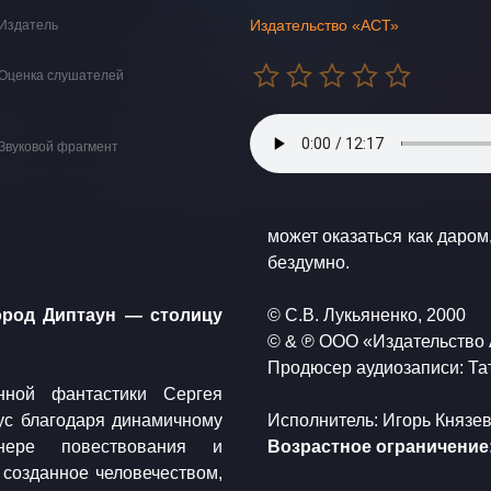
Издательство «АСТ»
Издатель
Оценка слушателей
Звуковой фрагмент
может оказаться как даром,
бездумно.
город Диптаун — столицу
​© С.В. Лукьяненко, 2000
​© & ℗ ООО «Издательство 
​Продюсер аудиозаписи: Т
енной фантастики Сергея
ус благодаря динамичному
​Исполнитель: Игорь Князе
анере повествования и
​Возрастное ограничение:
 созданное человечеством,