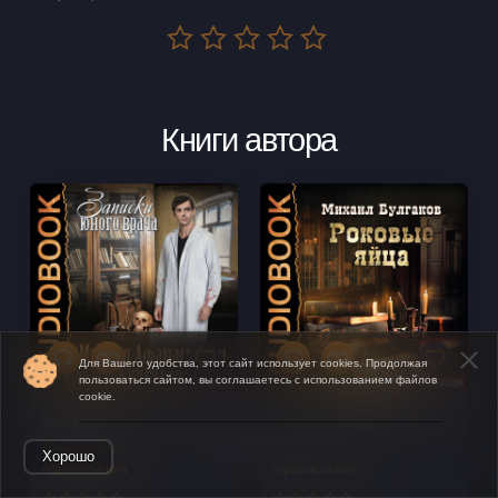
Книги автора
Для Вашего удобства, этот сайт использует cookies. Продолжая
пользоваться сайтом, вы соглашаетесь с использованием файлов
cookie.
Записки юного врача
Роковые яйца
Открыть в приложении
Булгаков Михаил
Булгаков Михаил
Хорошо
Афанасьевич
Афанасьевич