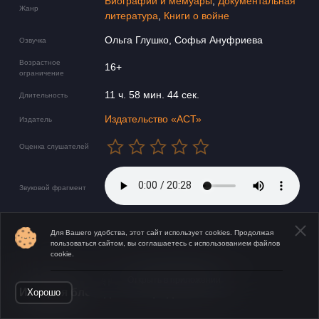
Биографии и мемуары
,
Документальная
Жанр
литература
,
Книги о войне
Ольга Глушко, Софья Ануфриева
Озвучка
Возрастное
16+
ограничение
11 ч. 58 мин. 44 сек.
Длительность
Издательство «АСТ»
Издатель
Оценка слушателей
Звуковой фрагмент
Для Вашего удобства, этот сайт использует cookies. Продолжая
пользоваться сайтом, вы соглашаетесь с использованием файлов
cookie.
Открыть в приложении
​​История блокадного города!
Хорошо