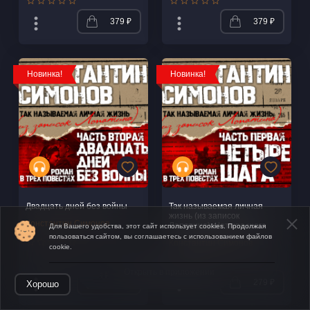
379 ₽
379 ₽
Новинка!
Новинка!
Двадцать дней без войны
Так называемая личная
жизнь (из записок
Константин Симонов
Лопатина). Четыре шага
Для Вашего удобства, этот сайт использует cookies. Продолжая
пользоваться сайтом, вы соглашаетесь с использованием файлов
Константин Симонов
cookie.
Открыть в приложении
379 ₽
279 ₽
Хорошо