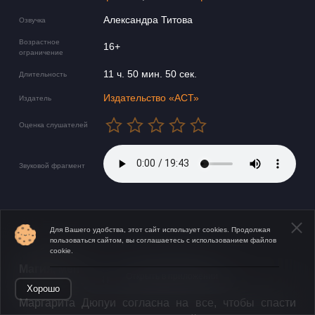
Александра Титова
Озвучка
Возрастное
16+
ограничение
11 ч. 50 мин. 50 сек.
Длительность
Издательство «АСТ»
Издатель
Оценка слушателей
Звуковой фрагмент
Для Вашего удобства, этот сайт использует cookies. Продолжая
пользоваться сайтом, вы соглашаетесь с использованием файлов
cookie.
​​Магия, меняющая мир!
Открыть в приложении
Хорошо
​Маргарита Дюпуи согласна на все, чтобы спасти