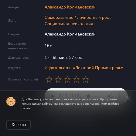
Александр Колмановский
Авторы
Саморазвитие / личностный рост
,
Жанр
Социальная психология
Александр Колмановский
Озвучка
Возрастное
16+
ограничение
1 ч. 58 мин. 37 сек.
Длительность
Издательство «Лекторий Прямая речь»
Издатель
Оценка слушателей
Звуковой фрагмент
Для Вашего удобства, этот сайт использует cookies. Продолжая
пользоваться сайтом, вы соглашаетесь с использованием файлов
cookie.
Открыть в приложении
Хорошо