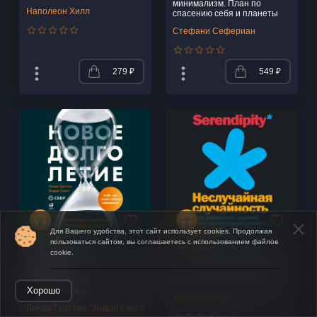
минимализм. План по
Наполеон Хилл
спасению себя и планеты
Стефани Сефериан
279 ₽
549 ₽
Для Вашего удобства, этот сайт использует cookies. Продолжая
пользоваться сайтом, вы соглашаетесь с использованием файлов
cookie.
Новое долголетие. На чем
Неслучайная случайность.
будет строиться
Как управлять удачей и что
Открыть в приложении
благополучие людей в
такое серендипность
Хорошо
меняющемся мире
Кристиан Буш
Линда Граттон
,
Эндрю Скотт