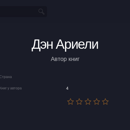
Дэн Ариели
Автор книг
Страна
4
Книг у автора