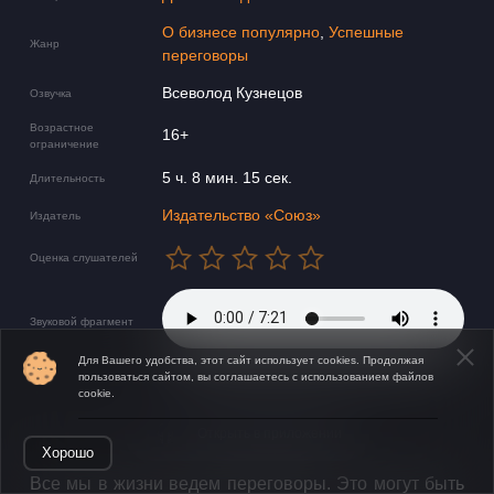
О бизнесе популярно
,
Успешные
Жанр
переговоры
Всеволод Кузнецов
Озвучка
Возрастное
16+
ограничение
5 ч. 8 мин. 15 сек.
Длительность
Издательство «Союз»
Издатель
Оценка слушателей
Звуковой фрагмент
Для Вашего удобства, этот сайт использует cookies. Продолжая
пользоваться сайтом, вы соглашаетесь с использованием файлов
cookie.
Открыть в приложении
Хорошо
​​Все мы в жизни ведем переговоры. Это могут быть