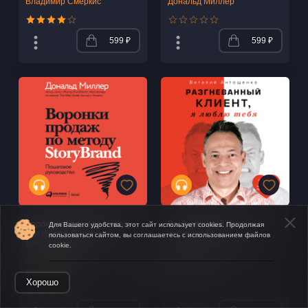
Владимир Смеркис
Дональд Миллер
599 ₽
599 ₽
Воронки продаж по методу
Разгневанный Клиент, я
Для Вашего удобства, этот сайт использует cookies. Продолжая
StoryBrand. Пошаговое
люблю тебя
пользоваться сайтом, вы соглашаетесь с использованием файлов
руководство
cookie.
Виталий Антощенко
Джей Джей Питерсон
,
Открыть в приложении
Дональд Миллер
Хорошо