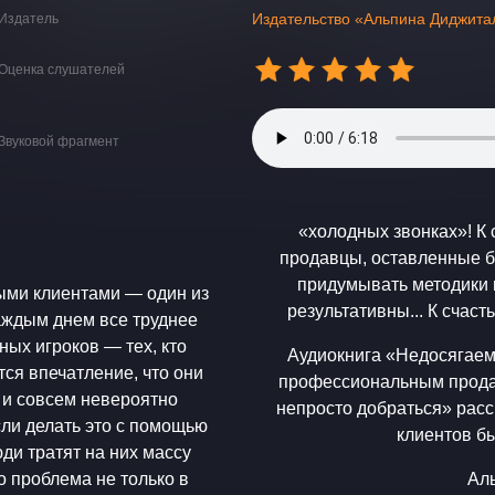
Издательство «Альпина Диджита
Издатель
Оценка слушателей
Звуковой фрагмент
«холодных звонках»! К 
продавцы, оставленные б
придумывать методики п
ыми клиентами — один из
результати
аждым днем все труднее
ых игроков — тех, кто
Аудиокнига «Недосягаем
ся впечатление, что они
профессиональным продав
 и совсем невероятно
непросто добраться» расс
клиентов б
ди тратят на них массу
 проблема не только в
Ал