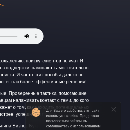
л»
сожалению, поиску клиентов не учат. И
ез поддержки, начинают самостоятельно
оиска. И часто эти способы далеко не
вны... К счастью, есть и более эффективные решения!
ые. Проверенные тактики, помогающие
цам налаживать контакт с теми, до кого
кажет о том, как находить потенциальных
Для Вашего удобства, этот сайт
ыстрее, успешнее и проще.
использует cookies. Продолжая
пользоваться сайтом, вы
ьпина Бизнес Букс
соглашаетесь с использованием