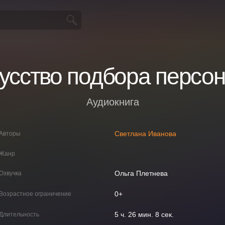
усство подбора персо
Аудиокнига
Светлана Иванова
Авторы
Жанр
Ольга Плетнева
Озвучка
0+
Возрастное ограничение
5 ч. 26 мин. 8 сек.
Длительность