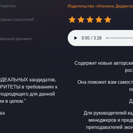
Издательство «Альпина Диджита
Издатель
Оценка слушателей
Звуковой фрагмент
Содержит новые авторски
рос
т ИДЕАЛЬНЫХ кандидатов,
Она поможет вам самост
ОРИТЕТЫ в требованиях к
о
 подходящего для данной
и в целом."
Д
ва
Для руководителей ка
менеджеров и предп
преподавателей экон