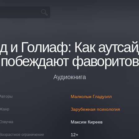
д и Голиаф: Как аутса
побеждают фаворитов
Аудиокнига
Малкольм Гладуэлл
Авторы
Зарубежная психология
Жанр
Максим Киреев
Озвучка
12+
Возрастное ограничение