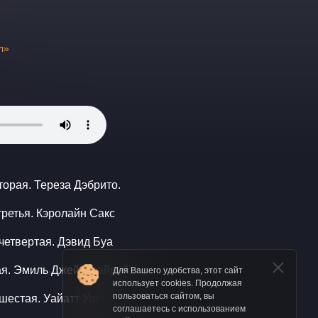
л»
торая. Тереза Дэбрито.
третья. Кэролайн Сакс
четвертая. Дэвид Буа
ая. Эмиль Джей Фрайрайх
Для Вашего удобства, этот сайт
использует cookies. Продолжая
пользоваться сайтом, вы
шестая. Уайатт Уокер
соглашаетесь с использованием