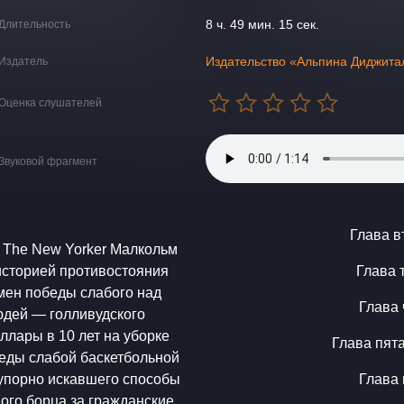
8 ч. 49 мин. 15 сек.
Длительность
Издательство «Альпина Диджита
Издатель
Оценка слушателей
Звуковой фрагмент
Глава в
 The New Yorker Малкольм
историей противостояния
Глава 
мен победы слабого над
Глава 
юдей ― голливудского
лары в 10 лет на уборке
Глава пят
беды слабой баскетбольной
 упорно искавшего способы
Глава 
ого борца за гражданские