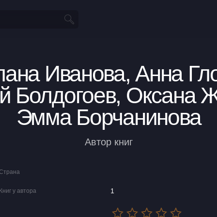
лана Иванова, Анна Гло
й Болдогоев, Оксана Ж
Эмма Борчанинова
Автор книг
Страна
1
Книг у автора