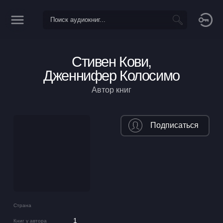
Стивен Кови,
Дженнифер Колосимо
Автор книг
Подписаться
Страна
1
Книг у автора