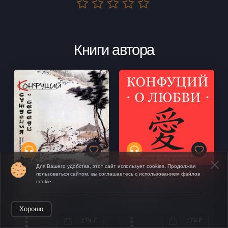
Книги автора
Для Вашего удобства, этот сайт использует cookies. Продолжая
пользоваться сайтом, вы соглашаетесь с использованием файлов
Суждения и беседы
Конфуций о любви
cookie.
Конфуций
Конфуций
Открыть в приложении
Хорошо
279 ₽
179 ₽