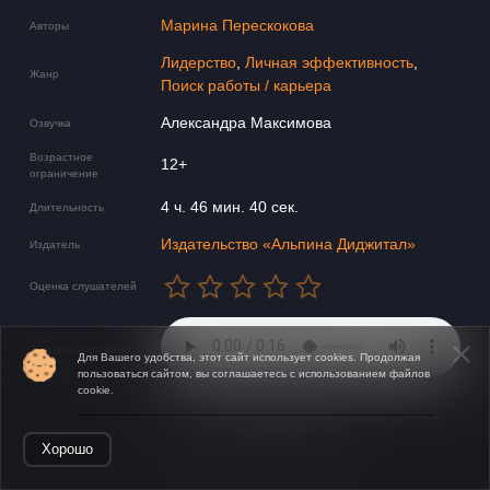
Марина Перескокова
Авторы
Лидерство
,
Личная эффективность
,
Жанр
Поиск работы / карьера
Александра Максимова
Озвучка
Возрастное
12+
ограничение
4 ч. 46 мин. 40 сек.
Длительность
Издательство «Альпина Диджитал»
Издатель
Оценка слушателей
Звуковой фрагмент
Для Вашего удобства, этот сайт использует cookies. Продолжая
пользоваться сайтом, вы соглашаетесь с использованием файлов
cookie.
Открыть в приложении
Хорошо