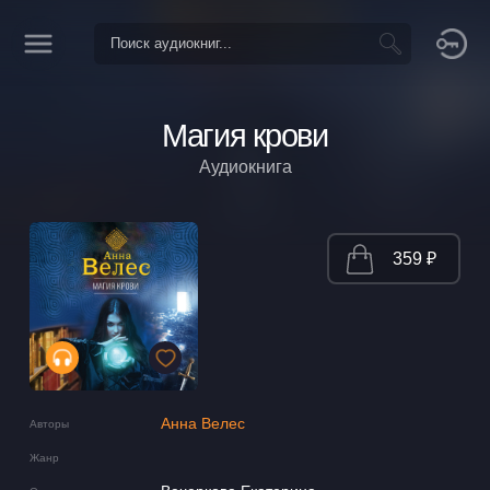
Магия крови
Аудиокнига
359 ₽
Анна Велес
Авторы
Жанр