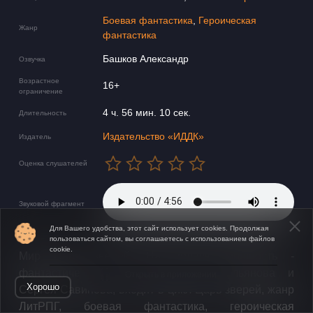
Боевая фантастика
,
Героическая
Жанр
фантастика
Башков Александр
Озвучка
Возрастное
16+
ограничение
4 ч. 56 мин. 10 сек.
Длительность
Издательство «ИДДК»
Издатель
Оценка слушателей
Звуковой фрагмент
Для Вашего удобства, этот сайт использует cookies. Продолжая
пользоваться сайтом, вы соглашаетесь с использованием файлов
cookie.
Мир Царя зверей. На полную мощность -
фантастический роман Антона Емельянова и
Открыть в приложении
Хорошо
Сергея Савинова, входит в цикл Царь зверей, жанр
ЛитРПГ, боевая фантастика, героическая