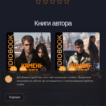
Книги автора
Для Вашего удобства, этот сайт использует cookies. Продолжая
пользоваться сайтом, вы соглашаетесь с использованием файлов
Камень 1993. Книга 3
Камень 1993. Книга 2
cookie.
Емельянов Антон
,
Савинов
Емельянов Антон
,
Савинов
Открыть в приложении
Сергей
Сергей
Хорошо