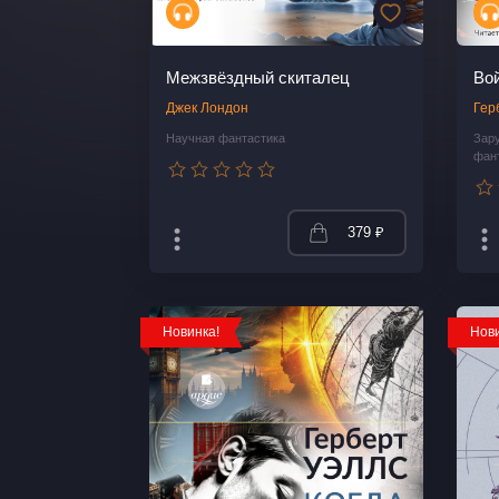
Межзвёздный скиталец
Вой
Джек Лондон
Гер
Научная фантастика
Зар
фан
379 ₽
Новинка!
Нови