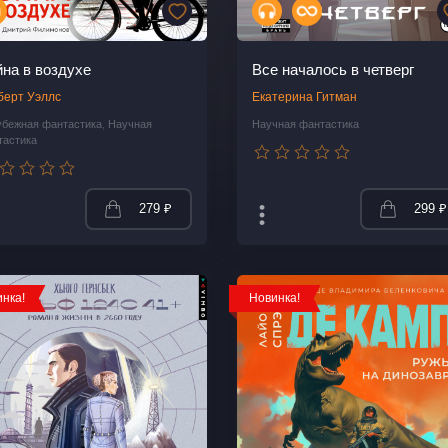
на в воздухе
Все началось в четверг
берт Уэллс
Екатерина Гитман
убежная фантастика
,
Научная
Научная фантастика
тастика
279 ₽
299 ₽
нка!
Новинка!