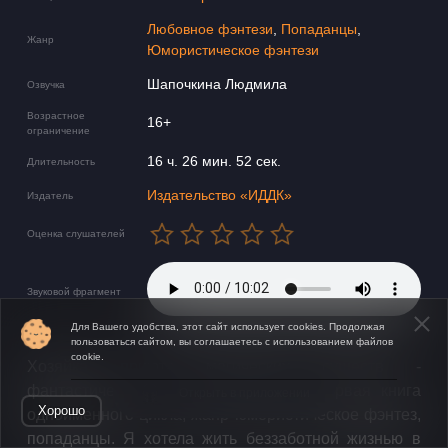
Любовное фэнтези
,
Попаданцы
,
Жанр
Юмористическое фэнтези
Шапочкина Людмила
Озвучка
Возрастное
16+
ограничение
16 ч. 26 мин. 52 сек.
Длительность
Издательство «ИДДК»
Издатель
Оценка слушателей
Звуковой фрагмент
Для Вашего удобства, этот сайт использует cookies. Продолжая
пользоваться сайтом, вы соглашаетесь с использованием файлов
cookie.
Хозяйка приюта магических существ -
фантастический роман Лиры Алой, первая книга
Открыть в приложении
Хорошо
одноименного цикла, жанр юмористическое фэнтез,
попаданцы. Я хотела жить беззаботной жизнью в