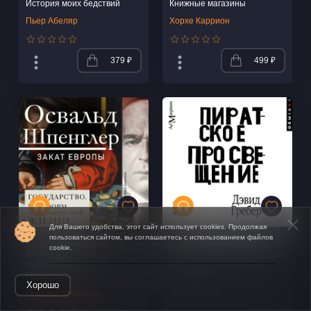
История моих бедствий
Книжные магазины
Пьер Абеляр
Хорхе Каррион
379 ₽
499 ₽
Для Вашего удобства, этот сайт использует cookies. Продолжая
пользоваться сайтом, вы соглашаетесь с использованием файлов
Закат Европы. Том 2.
Пиратское Просвещение,
cookie.
Всемирно-исторические
или Настоящая Либерталия
перспективы. Государство.
Открыть в приложении
Дэвид Гребер
Мир форм экономической
Хорошо
жизни
Освальд Шпенглер