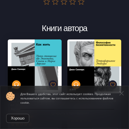
Книги автора
Для Вашего удобства, этот сайт использует cookies. Продолжая
пользоваться сайтом, вы соглашаетесь с использованием файлов
Как жить. Уроки стоицизма
Философия безмятежности.
cookie.
от Эпиктета, Сенеки и Марка
Тетрафармакос Эпикура
Аврелия
Джон Селларс
Открыть в приложении
Джон Селларс
Хорошо