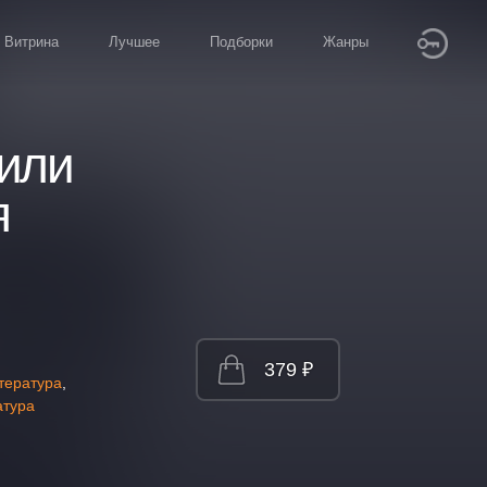
Витрина
Лучшее
Подборки
Жанры
или
я
379 ₽
тература
,
атура