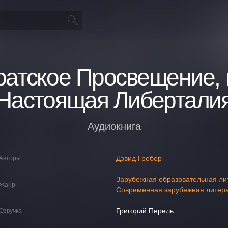
ратское Просвещение, 
Настоящая Либертали
Аудиокнига
Дэвид Гребер
Авторы
Зарубежная образовательная ли
Жанр
Современная зарубежная литер
Григорий Перель
Озвучка