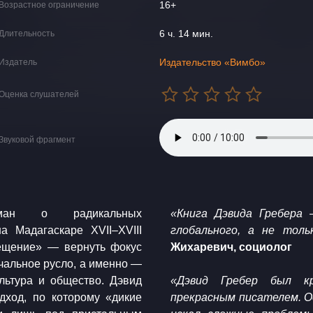
16+
Возрастное ограничение
6 ч. 14 мин.
Длительность
Издательство «Вимбо»
Издатель
Оценка слушателей
Звуковой фрагмент
 роман о радикальных
«Книга Дэвида Гребера 
а Мадагаскаре XVII–XVIII
глобального, а не толь
ещение» — вернуть фокус
Жихаревич, социолог
чальное русло, а именно —
льтура и общество. Дэвид
«Дэвид Гребер был к
дход, по которому «дикие
прекрасным писателем. Од