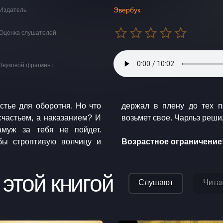
Эвербук
Издатель
Оценка слушателей
Звуковой фрагмент
стье для оборотня. Но что
тяжение истинной пары не
 счастьем, а наказанием? И
возьмет свое. Чар
амуж за тебя не пойдет.
бы строптивую волчицу и
Возрастное ограничение:
 этой книгой
Слушают
Чита