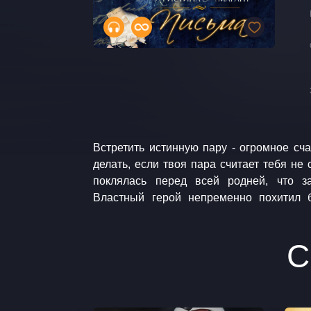
Встретить истинную пару - огромное сча
держал в плену до тех пор, пока при
делать, если твоя пара считает тебя не
поклялась перед всей родней, что з
Властный герой непременно похитил 
С