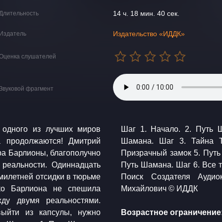
14 ч. 18 мин. 40 сек.
Длительность
Издательство «ИДДК»
Издатель
Оценка слушателей
Звуковой фрагмент
 одного из лучших миров
. Гамбит Картоса 3. Путь
а продолжаются! Дмитрий
 4. Путь Шамана. Шаг 4.
а Барлионы, благополучно
5. Шахматы Кармадонта 6.
 реальности. Одиннадцать
тся. 7.Путь Шамана. Шаг 7.
милетней отсидки в тюрьме
PG © Маханенко Василий
ько Барлиона не спешила
Михайлович © ИДДК
жду двумя реальностями.
выйти из капсулы, нужно
Возрастное ограничение: