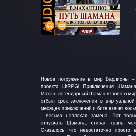
Новое погружение в мир Барлионы –
Шаг 1. Начало. 2. Путь Шамана. Шаг 2
проекта LitRPG! Приключения Шаман
Шамана. Шаг 3. Тайна Темного леса
Махан, легендарный Шаман игрового мир
Призрачный замок 5. Путь Шамана. Шаг 
отбыл срок заключения в виртуальной
Путь Шамана. Шаг 6. Все только начинае
месяцев приключений и битв взачет вось
Поиск Создателя Аудиокнига. LitR
- весьма неплохая замена. Вот тол
отпускать Шамана, стирая грань ме
Оказалось, что недостаточно просто 