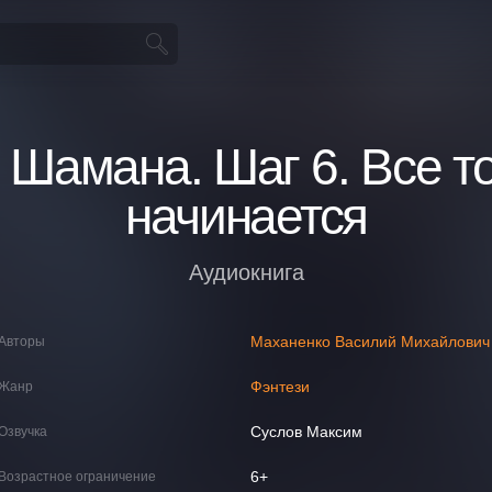
 Шамана. Шаг 6. Все т
начинается
Аудиокнига
Маханенко Василий Михайлович
Авторы
Фэнтези
Жанр
Суслов Максим
Озвучка
6+
Возрастное ограничение