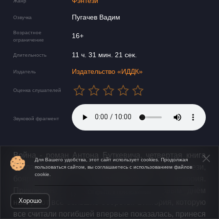
Фэнтези
Жанр
Пугачев Вадим
Озвучка
Возрастное
16+
ограничение
11 ч. 31 мин. 21 сек.
Длительность
Издательство «ИДДК»
Издатель
Оценка слушателей
Звуковой фрагмент
Война - роман Антона Буткевича, четвертая книга
Для Вашего удобства, этот сайт использует cookies. Продолжая
цикла Атлас Призывателя, жанр боевое фэнтези,
пользоваться сайтом, вы соглашаетесь с использованием файлов
cookie.
бояръ-аниме, альтернативная история.
Приключения Владимира с каждым новым днём
Открыть в приложении
Хорошо
набирают всё большие обороты. Виктория, которую
все считали погибшей впервые показалась, принеся