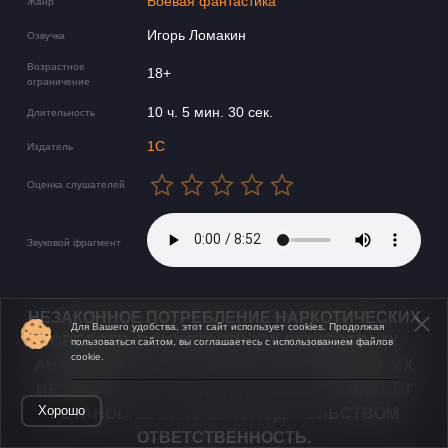
Боевая фантастика
Жанр
Игорь Ломакин
Озвучка
Возрастное
18+
ограничение
10 ч. 5 мин. 30 сек.
Длительность
1С
Издатель
Оценка слушателей
Звуковой фрагмент
НЕЗАКОННОЕ ПОТРЕБЛЕНИЕ НАРКОТИЧЕСКИХ
Для Вашего удобства, этот сайт использует cookies. Продолжая
СРЕДСТВ, ПСИХОТРОПНЫХ ВЕЩЕСТВ, ИХ
пользоваться сайтом, вы соглашаетесь с использованием файлов
cookie.
АНАЛОГОВ ПРИЧИНЯЕТ ВРЕД ЗДОРОВЬЮ, ИХ
НЕЗАКОННЫЙ ОБОРОТ ЗАПРЕЩЁН И ВЛЕЧЕТ
Открыть в приложении
Хорошо
УСТАНОВЛЕННУЮ ЗАКОНОДАТЕЛЬСТВОМ
ОТВЕТСТВЕННОСТЬ.