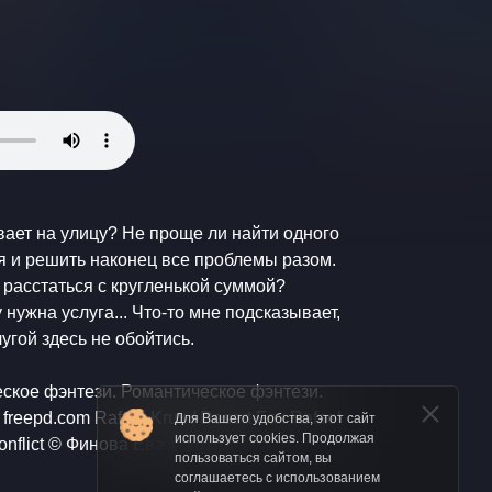
ает на улицу? Не проще ли найти одного
я и решить наконец все проблемы разом.
 расстаться с кругленькой суммой?
 нужна услуга... Что-то мне подсказывает,
угой здесь не обойтись.
еское фэнтези. Романтическое фэнтези.
Для Вашего удобства, этот сайт
использует cookies. Продолжая
Krux / Desert Conflict © Финова Ева © ИДДК"
пользоваться сайтом, вы
соглашаетесь с использованием