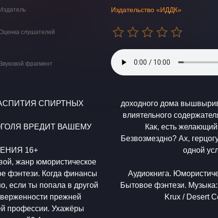
Издательство «ИДДК»
Издатель
Оценка слушателей
Звуковой фрагмент
АСПИТИЯ СПИРТНЫХ
доходного дома вышвырив
влиятельного содержател
ОГОЛЯ ВРЕДИТ ВАШЕМУ
Как, есть желающий
Безвозмездно? Ах, герцогу
ЧЕНИЯ 16+
одной усл
овой, жанр юмористическое
ое фэнтези. Когда финансы
​Аудиокнига. Юмористич
о, если ты попала в другой
Бытовое фэнтези. Музыка: freepd.com Rafael Krux / Desert Fox Rafael
риверженности прежней
ей профессии. Ухажёры