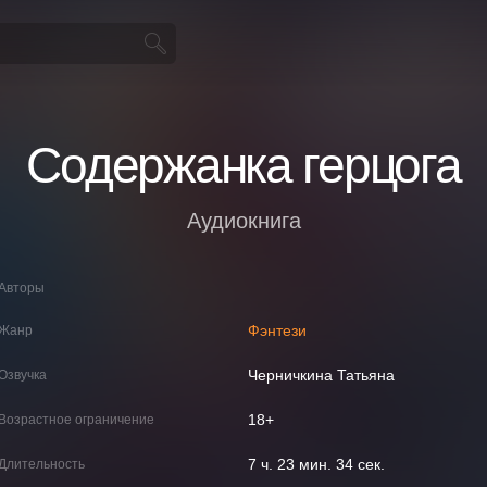
Содержанка герцога
Аудиокнига
Авторы
Фэнтези
Жанр
Черничкина Татьяна
Озвучка
18+
Возрастное ограничение
7 ч. 23 мин. 34 сек.
Длительность