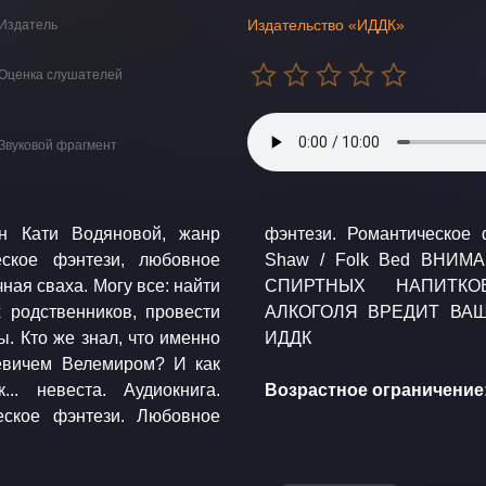
Издательство «ИДДК»
Издатель
Оценка слушателей
Звуковой фрагмент
ан Кати Водяновой, жанр
а: audionautix.com Jason
еское фэнтези, любовное
ЕРЖИТ СЦЕНЫ РАСПИТИЯ
ная сваха. Могу все: найти
РНОЕ УПОТРЕБЛЕНИЕ
 родственников, провести
Ю. © Водянова Катя ©
. Кто же знал, что именно
ИДДК
евичем Велемиром? И как
та. Аудиокнига.
Возрастное ограничение:
еское фэнтези. Любовное