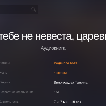
тебе не невеста, царев
Аудиокнига
Водянова Катя
Авторы
Фэнтези
Жанр
Виноградова Татьяна
Озвучка
16+
Возрастное ограничение
7 ч. 7 мин. 19 сек.
Длительность