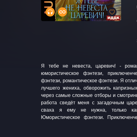
Я тебе не невеста, царевич! - ром
фэнтези. Романтическое фэнтези. Музык
юмористическое фэнтези, приключенч
Shaw / Folk Bed ВНИМАНИЕ! СОД
фэнтези, романтическое фэнтези. Я отлич
СПИРТНЫХ НАПИТКОВ. ЧРЕЗМЕ
лучшего жениха, обворожить капризных
АЛКОГОЛЯ ВРЕДИТ ВАШЕМУ ЗДОРОВЬ
через самые сложные отборы и смотрины
работа сведёт меня с загадочным цар
сваха я ему не нужна, только как... невес
Юмористическое фэнтези. Приключенч