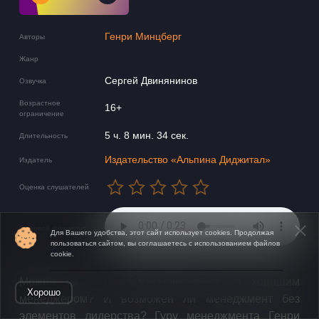
Генри Минцберг
Авторы
Жанр
Сергей Двинянинов
Озвучка
Возрастное
16+
ограничение
5 ч. 8 мин. 34 сек.
Длительность
Издательство «Альпина Диджитал»
Издатель
Оценка слушателей
Звуковой фрагмент
Для Вашего удобства, этот сайт использует cookies. Продолжая
пользоваться сайтом, вы соглашаетесь с использованием файлов
cookie.
Открыть в приложении
Можно ли быть лидером, не будучи хорошим
Хорошо
менеджером? И возможен ли менеджмент без
элементов лидерства? Гуру менеджмента Генри