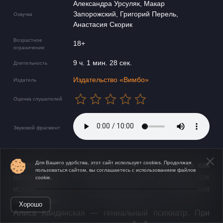
Александра Урсуляк, Макар
Запорожский, Григорий Перель,
Озвучка
Анастасия Скорик
Возрастное
18+
ограничение
9 ч. 1 мин. 28 сек.
Длительность
Издательство «Вимбо»
Издатель
Оценка слушателей
Звуковой фрагмент
Для Вашего удобства, этот сайт использует cookies. Продолжая
Остросюжетный психиатрический триллер о том, как
пользоваться сайтом, вы соглашаетесь с использованием файлов
ненадежна и избирательна наша память, как
cookie.
искажаются воспоминания, и к каким неожиданным
Открыть в приложении
последствиям это может привести.
Хорошо
Алиса Кандинская — гениальный психиатр. При