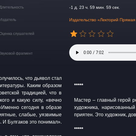
-1 д. 23 ч. 59 мин. 59 сек.
Длительность
Издательство «Лекторий Прямая
Издатель
Оценка слушателей
Звуковой фрагмент
лучилось, что дьявол стал
итературы. Каким образом
*****
ветской традицией, что в
кого и какую силу, «вечно
​Мастер – главный герой 
«Именно сегодня в образе
художника, нарисованный
иятные, слабые, уязвимые
приятен. Это художник, до
. И Булгаков это понимал».
​*****