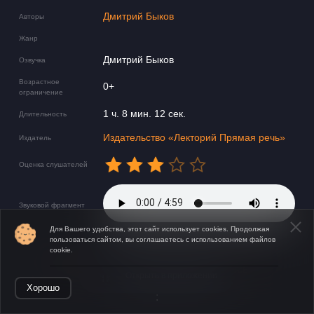
Дмитрий Быков
Авторы
Жанр
Дмитрий Быков
Озвучка
Возрастное
0+
ограничение
1 ч. 8 мин. 12 сек.
Длительность
Издательство «Лекторий Прямая речь»
Издатель
Оценка слушателей
Звуковой фрагмент
Для Вашего удобства, этот сайт использует cookies. Продолжая
пользоваться сайтом, вы соглашаетесь с использованием файлов
cookie.
Все лекции Дмитрия Быкова
здесь
Открыть в приложении
Хорошо
: