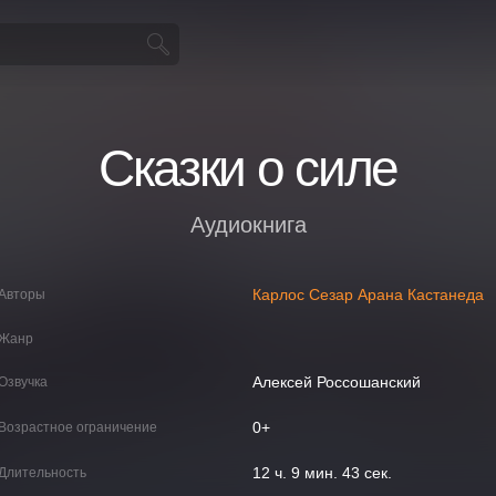
Сказки о силе
Аудиокнига
Карлос Сезар Арана Кастанеда
Авторы
Жанр
Алексей Россошанский
Озвучка
0+
Возрастное ограничение
12 ч. 9 мин. 43 сек.
Длительность