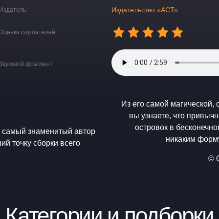
Издательство «АСТ»
Издатель
Оценка слушателей
Звуковой фрагмент
Из его самой магической, 
вы узнаете, что привыч
островок в бесконечн
, самый знаменитый автор
никаким форм
ий точку сборки всего
© 
Категории и подборки