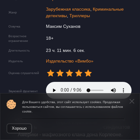
Зарубежная классика
,
Криминальные
Жанр
детективы
,
Триллеры
Максим Суханов
Озвучка
Возрастное
18+
ограничение
23 ч. 11 мин. 6 сек.
Длительность
Издательство «Вимбо»
Издатель
Оценка слушателей
Звуковой фрагмент
Для Вашего удобства, этот сайт использует cookies. Продолжая
пользоваться сайтом, вы соглашаетесь с использованием файлов
cookie.
«Крестный отец» - классический роман о жизни
Открыть в приложении
одного из могущественных преступных синдикатов
Хорошо
Америки - мафиозного клана дона Корлеоне.