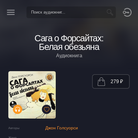
Сага о Форсайтах:
Белая обезьяна
Аудиокнига
279 ₽
Джон Голсуорси
Авторы
Жанр