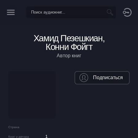
Хамид Пезешкиан,
Конни Фойгт
Автор книг
Подписаться
Страна
1
Книг у автора