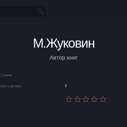
М.Жуковин
Автор книг
Страна
7
Книг у автора