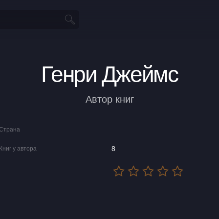
Генри Джеймс
Автор книг
Страна
8
Книг у автора