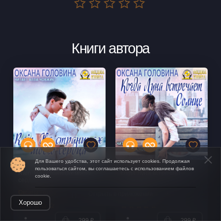
Книги автора
Для Вашего удобства, этот сайт использует cookies. Продолжая
пользоваться сайтом, вы соглашаетесь с использованием файлов
Rain. На страницах моего
Когда Луна встречает
cookie.
сердца
Солнце
Оксана Головина
Оксана Головина
Открыть в приложении
Хорошо
299 ₽
299 ₽