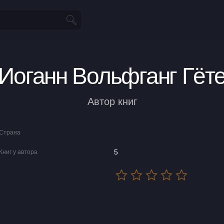
Иоганн Вольфганг Гёт
Автор книг
Страна
5
Книг у автора