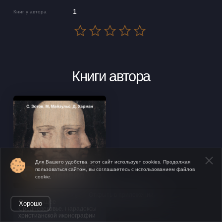
1
Книг у автора
Книги автора
Для Вашего удобства, этот сайт использует cookies. Продолжая
пользоваться сайтом, вы соглашаетесь с использованием файлов
cookie.
Открыть в приложении
Страдающее
Хорошо
Средневековье. Парадоксы
христианской иконографии