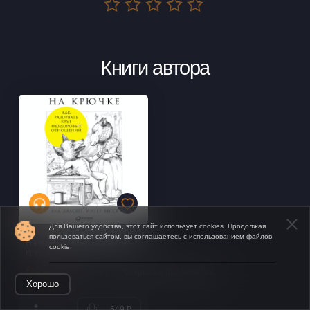
Книги автора
Для Вашего удобства, этот сайт использует cookies. Продолжая
пользоваться сайтом, вы соглашаетесь с использованием файлов
На крючке. Как разорвать
cookie.
круг нездоровых отношений
Ауд Далсегг
,
Ингер Вессе
Открыть в приложении
Хорошо
549 ₽