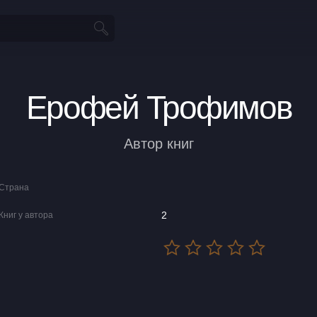
Ерофей Трофимов
Автор книг
Страна
2
Книг у автора